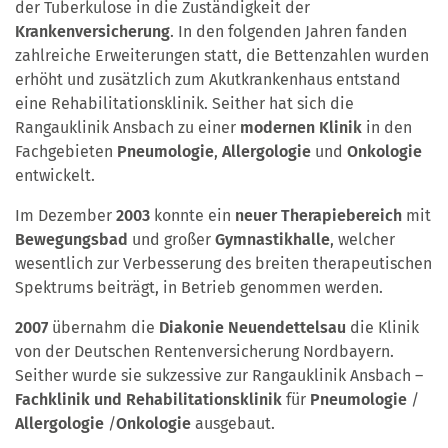
der Tuberkulose in die Zuständigkeit der
Krankenversicherung
. In den folgenden Jahren fanden
zahlreiche Erweiterungen statt, die Bettenzahlen wurden
erhöht und zusätzlich zum Akutkrankenhaus entstand
eine Rehabilitationsklinik. Seither hat sich die
Rangauklinik Ansbach zu einer
modernen Klinik
in den
Fachgebieten
Pneumologie
,
Allergologie
und
Onkologie
entwickelt.
Im Dezember
2003
konnte ein
neuer Therapiebereich
mit
Bewegungsbad
und großer
Gymnastikhalle
, welcher
wesentlich zur Verbesserung des breiten therapeutischen
Spektrums beiträgt, in Betrieb genommen werden.
2007
übernahm die
Diakonie Neuendettelsau
die Klinik
von der Deutschen Rentenversicherung Nordbayern.
Seither wurde sie sukzessive zur Rangauklinik Ansbach –
Fachklinik und Rehabilitationsklinik
für
Pneumologie
/
Allergologie
/
Onkologie
ausgebaut.